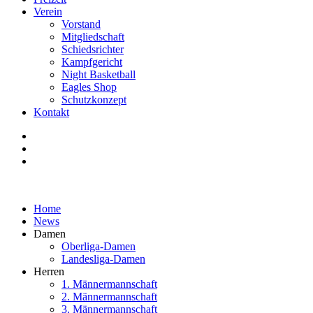
Verein
Vorstand
Mitgliedschaft
Schiedsrichter
Kampfgericht
Night Basketball
Eagles Shop
Schutzkonzept
Kontakt
Home
News
Damen
Oberliga-Damen
Landesliga-Damen
Herren
1. Männermannschaft
2. Männermannschaft
3. Männermannschaft