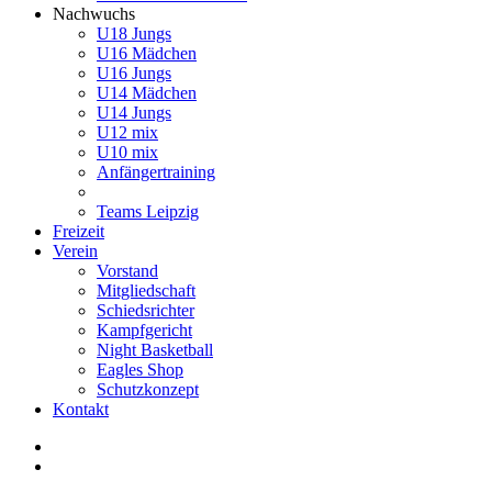
Nachwuchs
U18 Jungs
U16 Mädchen
U16 Jungs
U14 Mädchen
U14 Jungs
U12 mix
U10 mix
Anfängertraining
Teams Leipzig
Freizeit
Verein
Vorstand
Mitgliedschaft
Schiedsrichter
Kampfgericht
Night Basketball
Eagles Shop
Schutzkonzept
Kontakt