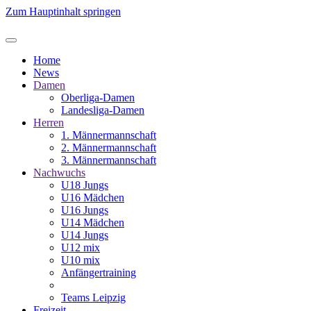
Zum Hauptinhalt springen
Home
News
Damen
Oberliga-Damen
Landesliga-Damen
Herren
1. Männermannschaft
2. Männermannschaft
3. Männermannschaft
Nachwuchs
U18 Jungs
U16 Mädchen
U16 Jungs
U14 Mädchen
U14 Jungs
U12 mix
U10 mix
Anfängertraining
Teams Leipzig
Freizeit