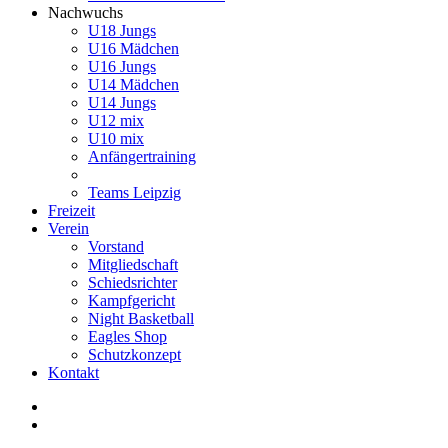
Nachwuchs
U18 Jungs
U16 Mädchen
U16 Jungs
U14 Mädchen
U14 Jungs
U12 mix
U10 mix
Anfängertraining
Teams Leipzig
Freizeit
Verein
Vorstand
Mitgliedschaft
Schiedsrichter
Kampfgericht
Night Basketball
Eagles Shop
Schutzkonzept
Kontakt