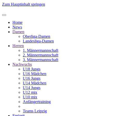
Zum Hauptinhalt springen
Home
News
Damen
Oberliga-Damen
Landesliga-Damen
Herren
1. Männermannschaft
2. Männermannschaft
3. Männermannschaft
Nachwuchs
U18 Jungs
U16 Mädchen
U16 Jungs
U14 Mädchen
U14 Jungs
U12 mix
U10 mix
Anfängertraining
Teams Leipzig
Freizeit