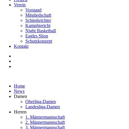
Verein
Vorstand
Mitgliedschaft
Schiedsrichter
Kampfgericht
Night Basketball
Eagles Shop
Schutzkonzept
Kontakt
Home
News
Damen
Oberliga-Damen
Landesliga-Damen
Herren
1. Männermannschaft
2. Männermannschaft
3. Männermannschaft