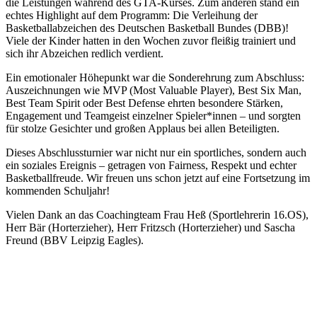
die Leistungen während des GTA-Kurses. Zum anderen stand ein
echtes Highlight auf dem Programm: Die Verleihung der
Basketballabzeichen des Deutschen Basketball Bundes (DBB)!
Viele der Kinder hatten in den Wochen zuvor fleißig trainiert und
sich ihr Abzeichen redlich verdient.
Ein emotionaler Höhepunkt war die Sonderehrung zum Abschluss:
Auszeichnungen wie MVP (Most Valuable Player), Best Six Man,
Best Team Spirit oder Best Defense ehrten besondere Stärken,
Engagement und Teamgeist einzelner Spieler*innen – und sorgten
für stolze Gesichter und großen Applaus bei allen Beteiligten.
Dieses Abschlussturnier war nicht nur ein sportliches, sondern auch
ein soziales Ereignis – getragen von Fairness, Respekt und echter
Basketballfreude. Wir freuen uns schon jetzt auf eine Fortsetzung im
kommenden Schuljahr!
Vielen Dank an das Coachingteam Frau Heß (Sportlehrerin 16.OS),
Herr Bär (Horterzieher), Herr Fritzsch (Horterzieher) und Sascha
Freund (BBV Leipzig Eagles).